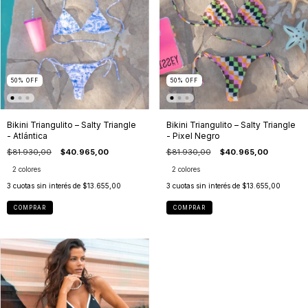
50
%
OFF
50
%
OFF
Bikini Triangulito – Salty Triangle
Bikini Triangulito – Salty Triangle
- Atlántica
- Pixel Negro
$81.930,00
$40.965,00
$81.930,00
$40.965,00
2 colores
2 colores
3
cuotas sin interés de
$13.655,00
3
cuotas sin interés de
$13.655,00
COMPRAR
COMPRAR