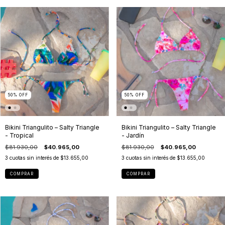
50
%
OFF
50
%
OFF
Bikini Triangulito – Salty Triangle
Bikini Triangulito – Salty Triangle
- Tropical
- Jardín
$81.930,00
$40.965,00
$81.930,00
$40.965,00
3
cuotas sin interés de
$13.655,00
3
cuotas sin interés de
$13.655,00
COMPRAR
COMPRAR