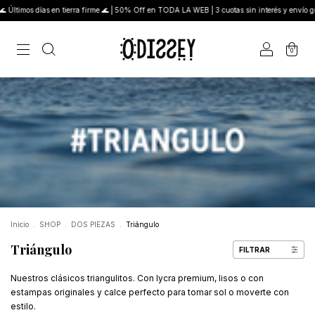
ltimos días en tierra firme 🌊 | 50% Off en TODA LA WEB | 3 cuotas sin interés y envío grat
0
Inicio
.
SHOP
.
DOS PIEZAS
.
Triángulo
Triángulo
FILTRAR
Nuestros clásicos triangulitos. Con lycra premium, lisos o con
estampas originales y calce perfecto para tomar sol o moverte con
estilo.